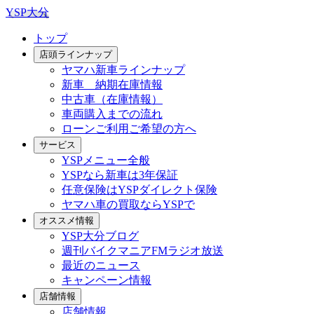
YSP大分
トップ
店頭ラインナップ
ヤマハ新車ラインナップ
新車 納期在庫情報
中古車（在庫情報）
車両購入までの流れ
ローンご利用ご希望の方へ
サービス
YSPメニュー全般
YSPなら新車は3年保証
任意保険はYSPダイレクト保険
ヤマハ車の買取ならYSPで
オススメ情報
YSP大分ブログ
週刊バイクマニアFMラジオ放送
最近のニュース
キャンペーン情報
店舗情報
店舗情報