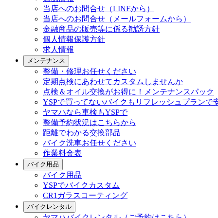
当店へのお問合せ（LINEから）
当店へのお問合せ（メールフォームから）
金融商品の販売等に係る勧誘方針
個人情報保護方針
求人情報
メンテナンス
整備・修理お任せください
定期点検にあわせてカスタムしませんか
点検＆オイル交換がお得に！メンテナンスパック
YSPで買ってないバイクもリフレッシュプランで
ヤマハなら車検もYSPで
整備予約状況はこちらから
距離でわかる交換部品
バイク洗車お任せください
作業料金表
バイク用品
バイク用品
YSPでバイクカスタム
CR1ガラスコーティング
バイクレンタル
ヤマハバイクレンタル（ご予約はこちら）