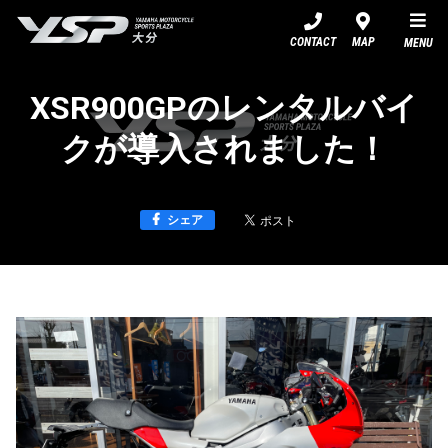
YSP大分
CONTACT
MAP
MENU
XSR900GPのレンタルバイ
クが導入されました！
シェア