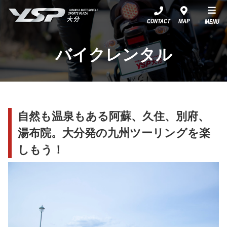
YSP大分
CONTACT
MAP
MENU
バイクレンタル
自然も温泉もある阿蘇、久住、別府、
湯布院。大分発の九州ツーリングを楽
しもう！