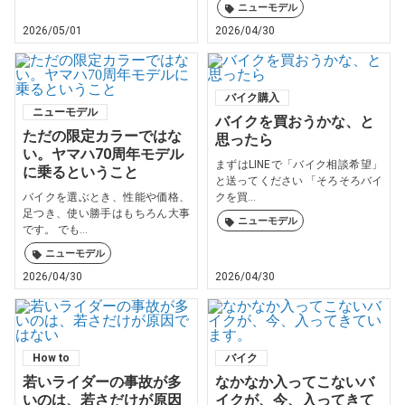
ニューモデル
2026/05/01
2026/04/30
バイク購入
ニューモデル
バイクを買おうかな、と
ただの限定カラーではな
思ったら
い。ヤマハ70周年モデル
まずはLINEで「バイク相談希望」
に乗るということ
と送ってください 「そろそろバイ
バイクを選ぶとき、性能や価格、
クを買...
足つき、使い勝手はもちろん大事
ニューモデル
です。 でも...
ニューモデル
2026/04/30
2026/04/30
How to
バイク
若いライダーの事故が多
なかなか入ってこないバ
いのは、若さだけが原因
イクが、今、入ってきて