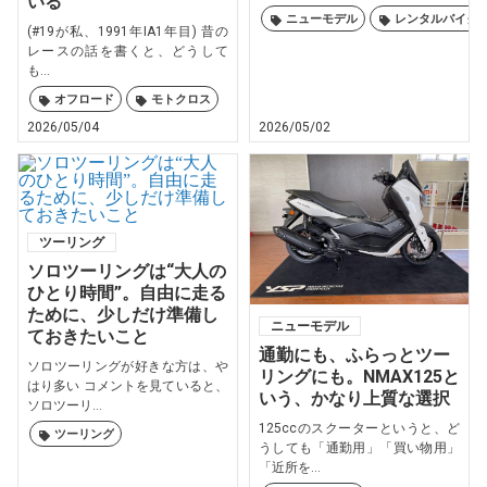
いる
ニューモデル
レンタルバイク
(#19が私、1991年IA1年目) 昔の
レースの話を書くと、どうして
も...
オフロード
モトクロス
2026/05/04
2026/05/02
ツーリング
ソロツーリングは“大人の
ひとり時間”。自由に走る
ために、少しだけ準備し
ニューモデル
ておきたいこと
通勤にも、ふらっとツー
ソロツーリングが好きな方は、や
リングにも。NMAX125と
はり多い コメントを見ていると、
いう、かなり上質な選択
ソロツーリ...
125ccのスクーターというと、ど
ツーリング
うしても「通勤用」「買い物用」
「近所を...