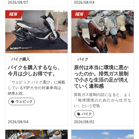
2026/08/07
2026/08/04
バイク購入
バイク
バイクを購入するなら、
原付は本当に環境に悪か
今月は少しお得です。
ったのか。排気ガス規制
で小さな生活の足が消え
「ウェビック バイク選び」に掲載
ていく違和感
しているYSP大分の対象車両は、
納車お祝...
排気ガス規制の話になると、よく
「地球環境のためだから仕方な
ウェビック
い」という空気...
バイク
2026/08/04
2026/08/02