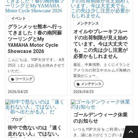
イベント
メンテナンス
グランメッセ熊本へ行っ
オイルやブレーキフルー
てきました！春の南阿蘇
ドの出荷制限が見え始め
ツーリングとMy
ています。今は大丈夫で
YAMAHA Motor Cycle
も、この先は少し注意が
Showcase 2026
必要かもしれません
こんにちは、YSP大分です。 4月
最近、中東情勢、とくにイランと
25日（土）はお店をお休みさせて
アメリカの対立やホルムズ海峡の
いただ...
緊張がニュー...
ツーリング
メンテナンス
2026/04/25
2026/04/23
ゴールデンウィーク休業
ブログ
のお知らせ
街中で危ないのは「速く
いつもYSP大分をご利用いただ
走れない人」ではない。
き、誠にありがとうございます。