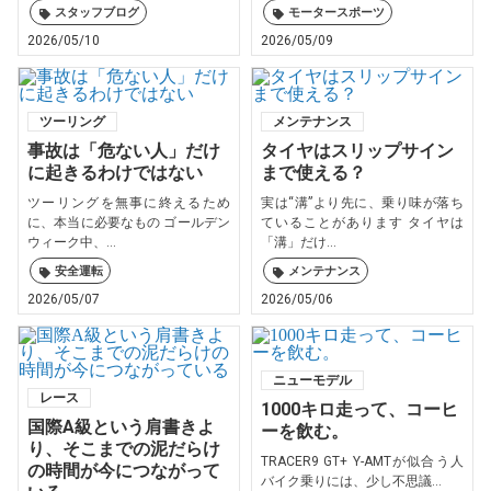
スタッフブログ
モータースポーツ
2026/05/10
2026/05/09
ツーリング
メンテナンス
事故は「危ない人」だけ
タイヤはスリップサイン
に起きるわけではない
まで使える？
ツーリングを無事に終えるため
実は“溝”より先に、乗り味が落ち
に、本当に必要なもの ゴールデン
ていることがあります タイヤは
ウィーク中、...
「溝」だけ...
安全運転
メンテナンス
2026/05/07
2026/05/06
ニューモデル
レース
1000キロ走って、コーヒ
国際A級という肩書きよ
ーを飲む。
り、そこまでの泥だらけ
TRACER9 GT+ Y-AMTが似合う人
の時間が今につながって
バイク乗りには、少し不思議...