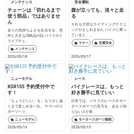
メンテナンス
安全運転
チェーンは「切れるまで
腹が立っても、淡々と走
使う部品」ではありませ
る
ん
それも大切なライディングテクニ
ックかもしれません バイクに乗っ
走りの気持ちよさを左右する、意
ていると、...
外と大きな消耗品の話 バイクのド
ライブチェ...
マナー
交通安全
メンテナンス
2026/05/18
2026/05/17
ニューモデル
レース
XSR155 予約受付中で
バイクレースは、もっと
す！
好き勝手に見ていい
「ちょうどいい」を、もう少し遠
日本では、バイクのレースやモー
くまで楽しめる一台。 ヤマハのス
タースポーツの見方を、あまり知
ポーツヘリ...
らない人が多...
ニューモデル
モータースポーツ観戦
2026/05/16
2026/05/15