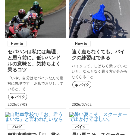
How to
How to
セパハンは私には無理、
速く走らなくても、バイ
と思う前に。低いハンド
クの練習はできる
ルの意味と、気持ちよく
バイクって、しばらく乗っていな
乗るコツ
いと、なんとなく乗り方が分から
なくなること...
「いや、自分はセパハンなんて絶
対に無理です」 お店でお話しして
バイク
いると、そ...
バイク
2026/07/03
2026/07/02
ブログ
バイク
自動車学校で「お、君う
暑い夏こそ、スクーター