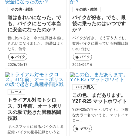
その他・雑談
その他・雑談
道はきれいになった。で
バイクが好き。でも、最
も、バイクにとって本当
後に乗ったのはいつです
に安全になったのか？
か？
昔に比べると、今の道路は本当に
バイクが好き。 そう言う人でも、
きれいになりました。 舗装はよく
案外バイクに乗っている時間は短
なり、信号...
いのではな...
バイク
バイク
2026/06/17
2026/06/16
バイク購入
レース
この色、まだあります。
トライアル対モトクロ
YZF-R25 マットホワイト
ス。31年前、オートポリ
YZF-R25のマットホワイト。 正確
スの坂で起きた異種格闘
なカラー名でいうと、マットイエ
技戦
ロー...
ギネスブックに載るバイクの世界
ヤマハ
記録 バイクの世界記録というと、