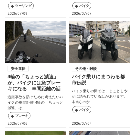
ツーリング
バイク
2026/07/09
2026/07/07
安全運転
その他・雑談
4輪の「ちょっと減速」
バイク乗りにまつわる都
が、バイクには急ブレー
市伝説
キになる 車間距離の話
バイク乗りの間では、まことしや
かに語られている話があります。
追突事故を防ぐために考えたいバ
本当なのか...
イクの車間距離 4輪の「ちょっと
減速」は、...
バイク
ブレーキ
2026/07/06
2026/07/04