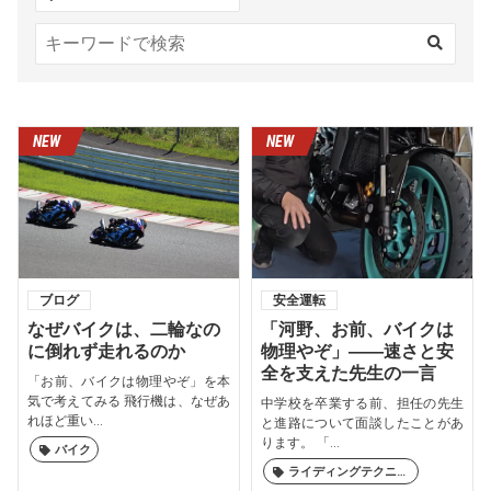
ブログ
安全運転
なぜバイクは、二輪なの
「河野、お前、バイクは
に倒れず走れるのか
物理やぞ」――速さと安
全を支えた先生の一言
「お前、バイクは物理やぞ」を本
気で考えてみる 飛行機は、なぜあ
中学校を卒業する前、担任の先生
れほど重い...
と進路について面談したことがあ
ります。 「...
バイク
ライディングテクニック