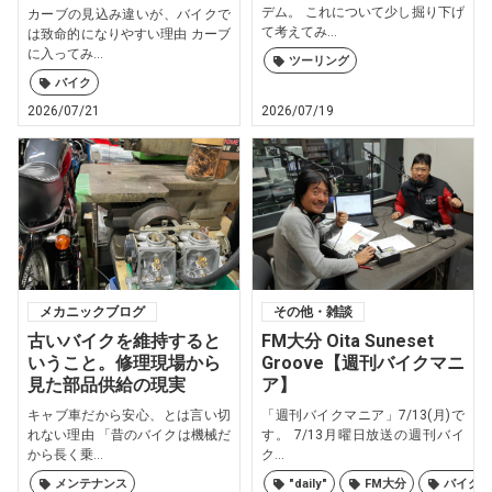
デム。 これについて少し掘り下げ
カーブの見込み違いが、バイクで
て考えてみ...
は致命的になりやすい理由 カーブ
に入ってみ...
ツーリング
バイク
2026/07/21
2026/07/19
メカニックブログ
その他・雑談
古いバイクを維持すると
FM大分 Oita Suneset
いうこと。修理現場から
Groove【週刊バイクマニ
見た部品供給の現実
ア】
キャブ車だから安心、とは言い切
「週刊バイクマニア」7/13(月)で
れない理由 「昔のバイクは機械だ
す。 7/13月曜日放送の週刊バイ
から長く乗...
ク...
メンテナンス
"daily"
FM大分
バイク大