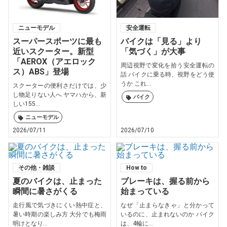
ニューモデル
安全運転
スーパースポーツに最も
バイクは「見る」より
近いスクーター。新型
「気づく」が大事
「AEROX（アエロック
周辺視野で変化を拾う安全運転の
ス）ABS」登場
話 バイクに乗る時、視野をどう使
うか これ...
スクーターの便利さだけでは、少
し物足りない人へ ヤマハから、新
バイク
しい155...
ニューモデル
2026/07/11
2026/07/10
その他・雑談
How to
夏のバイクは、止まった
ブレーキは、握る前から
瞬間に暑さがくる
始まっている
走行風で気づきにくい熱中症と、
なぜ「止まらなきゃ」と分かって
暑い時期の楽しみ方 大分でも梅雨
いるのに、止まれないのか バイク
明けとなり...
は、4輪に...