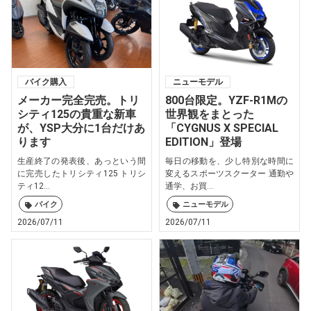
バイク購入
ニューモデル
メーカー完全完売。トリ
800台限定。YZF-R1Mの
シティ125の貴重な新車
世界観をまとった
が、YSP大分に1台だけあ
「CYGNUS X SPECIAL
ります
EDITION」登場
生産終了の発表後、あっという間
毎日の移動を、少し特別な時間に
に完売したトリシティ125 トリシ
変えるスポーツスクーター 通勤や
ティ12...
通学、お買...
バイク
ニューモデル
2026/07/11
2026/07/11