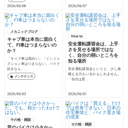
2026/06/08
2026/06/07
メカニックブログ
How to
キャブ車は本当に面白く
安全運転講習会は、上手
て、FI車はつまらないの
さを見せる場所ではな
か？
く、自分の弱いところを
「キャブ車は面白い」「インジェ
知る場所
クション車はつまらない」 バイク
好きなら、...
安全運転講習会というと、少し身
構える方もいるかもしれません。
メンテナンス
「自分は普...
2026/06/03
2026/06/01
その他・雑談
その他・雑談
昔のバイクは小さかっ