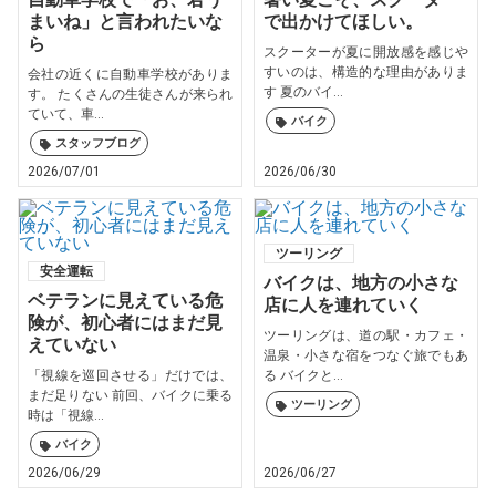
まいね」と言われたいな
で出かけてほしい。
ら
スクーターが夏に開放感を感じや
すいのは、構造的な理由がありま
会社の近くに自動車学校がありま
す 夏のバイ...
す。 たくさんの生徒さんが来られ
ていて、車...
バイク
スタッフブログ
2026/07/01
2026/06/30
ツーリング
安全運転
バイクは、地方の小さな
ベテランに見えている危
店に人を連れていく
険が、初心者にはまだ見
ツーリングは、道の駅・カフェ・
えていない
温泉・小さな宿をつなぐ旅でもあ
「視線を巡回させる」だけでは、
る バイクと...
まだ足りない 前回、バイクに乗る
ツーリング
時は「視線...
バイク
2026/06/29
2026/06/27