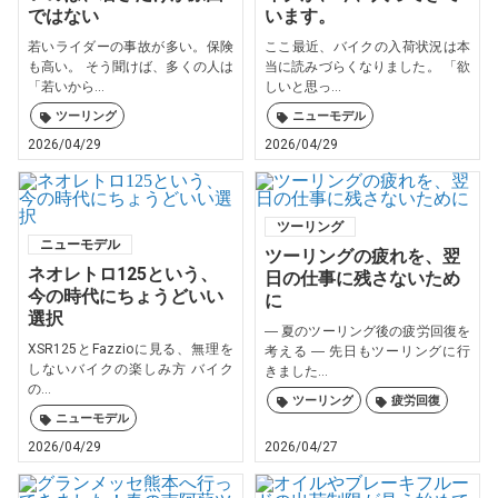
ではない
います。
若いライダーの事故が多い。保険
ここ最近、バイクの入荷状況は本
も高い。 そう聞けば、多くの人は
当に読みづらくなりました。 「欲
「若いから...
しいと思っ...
ツーリング
ニューモデル
2026/04/29
2026/04/29
ツーリング
ニューモデル
ツーリングの疲れを、翌
ネオレトロ125という、
日の仕事に残さないため
今の時代にちょうどいい
に
選択
― 夏のツーリング後の疲労回復を
XSR125とFazzioに見る、無理を
考える ― 先日もツーリングに行
しないバイクの楽しみ方 バイク
きました...
の...
ツーリング
疲労回復
ニューモデル
2026/04/29
2026/04/27