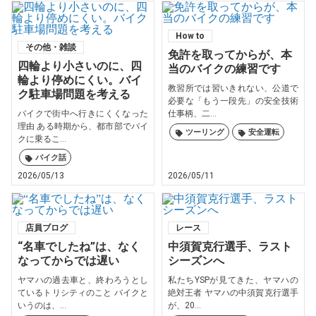
How to
その他・雑談
免許を取ってからが、本
四輪より小さいのに、四
当のバイクの練習です
輪より停めにくい。バイ
教習所では習いきれない、公道で
ク駐車場問題を考える
必要な「もう一段先」の安全技術
バイクで街中へ行きにくくなった
仕事柄、二...
理由 ある時期から、都市部でバイ
ツーリング
安全運転
クに乗るこ...
バイク話
2026/05/13
2026/05/11
店員ブログ
レース
“名車でしたね”は、なく
中須賀克行選手、ラスト
なってからでは遅い
シーズンへ
ヤマハの過去車と、終わろうとし
私たちYSPが見てきた、ヤマハの
ているトリシティのこと バイクと
絶対王者 ヤマハの中須賀克行選手
いうのは、...
が、20...