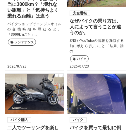
当に3000km？「壊れな
い距離」と「気持ちよく
安全運転
乗れる距離」は違う
なぜバイクの乗り方は、
バイクショップでエンジンオイル
人によって言うことが違
の交換時期を尋ねると、
うのか。
「3000kmごと」...
SNSやYouTubeの情報を真似する
メンテナンス
前に考えてほしいこと 「結局、誰
の...
バイク
2026/07/28
2026/07/23
バイク購入
バイク
二人でツーリングを楽し
バイクを買って最初に倒