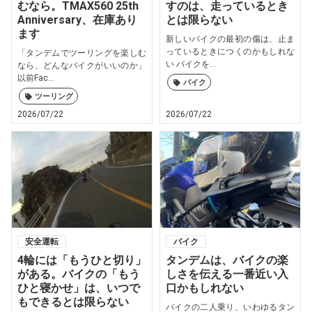
むなら。TMAX560 25th
すのは、走っているとき
Anniversary、在庫あり
とは限らない
ます
新しいバイクの最初の傷は、止ま
っているときにつくのかもしれな
「タンデムでツーリングを楽しむ
い バイクを...
なら、どんなバイクがいいのか」
以前Fac...
バイク
ツーリング
2026/07/22
2026/07/22
安全運転
バイク
4輪には「もうひと切り」
タンデムは、バイクの楽
がある。バイクの「もう
しさを伝える一番近い入
ひと寝かせ」は、いつで
口かもしれない
もできるとは限らない
バイクの二人乗り、いわゆるタン