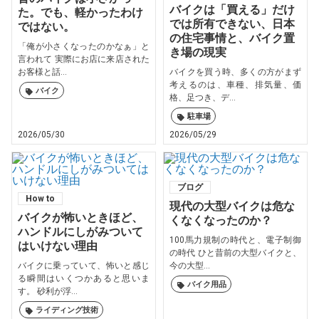
バイクは「買える」だけ
た。でも、軽かったわけ
では所有できない、日本
ではない。
の住宅事情と、バイク置
「俺が小さくなったのかなぁ」と
き場の現実
言われて 実際にお店に来店された
お客様と話...
バイクを買う時、多くの方がまず
考えるのは、車種、排気量、価
バイク
格、足つき、デ...
駐車場
2026/05/30
2026/05/29
ブログ
How to
現代の大型バイクは危な
バイクが怖いときほど、
くなくなったのか？
ハンドルにしがみついて
100馬力規制の時代と、電子制御
はいけない理由
の時代 ひと昔前の大型バイクと、
バイクに乗っていて、怖いと感じ
今の大型...
る瞬間はいくつかあると思いま
バイク用品
す。 砂利が浮...
ライディング技術