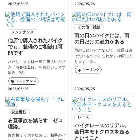
2026/05/28
2026/05/26
その他・雑談
メンテナンス
雨の日のバイクには、雨
他店で購入されたバイク
の日だけの魅力がある
でも、整備のご相談は可
雨の日にバイクなんて、普通は避
能です
けたいものです これから梅雨に入
ただし、まずは一度ご来店いただ
ります。毎...
き「お客様登録」をお願いします
ツーリング
最近、YS...
メンテナンス
2026/05/26
2026/05/25
安全運転
レース
右直事故を減らす「ゼロ
バイクレースのリアル。
理論」
全日本モトクロスを走る
優先権より大事なのは、相手のパ
ということ