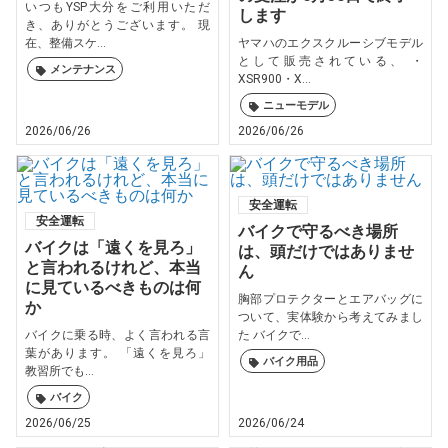
いつもYSP大分をご利用いただ
します
き、ありがとうございます。 現
在、整備スケ...
ヤマハのエクスクルーシブモデル
として販売されている、 ・
メンテナンス
XSR900・X...
ニューモデル
2026/06/26
2026/06/26
安全運転
安全運転
バイクで守るべき場所
バイクは「遠くを見ろ」
は、頭だけではありませ
と言われるけれど、本当
ん
に見ているべきものは何
胸部プロテクターとエアバッグに
か
ついて、実体験から考えてみまし
バイクに乗る時、よく言われる言
た バイクで...
葉があります。 「遠くを見ろ」
バイク用品
教習所でも...
バイク
2026/06/25
2026/06/24