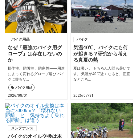
バイク用品
バイク
なぜ「最強のバイク用グ
気温40℃、バイクにも何
ローブ」は存在しないの
が起きる？研究から考え
か
る真夏の熱
操作性、防護性、防寒性――用途
夏は暑い。 もちろん人間も暑いで
によって変わるグローブ選び バイ
す。気温が40℃近くなると、正直
クに乗るな...
なところ...
バイク用品
2026/08/01
2026/07/31
メンテナンス
バイクのオイル交換は本