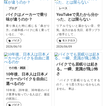
ブログ
レース
バイクはメーカーで乗り
YouTubeで見たから分か
味が違うのか？
った、とは限らない
乗り換えた時に感じる「曲がり
リアルでないと届かない音、空
方」の違和感 バイクに長く乗って
気、迫力がある 先日、若手ソプラ
いると、「や...
ノ歌手として...
バイク
モトクロス
2026/06/10
2026/06/09
バイクでも居眠りは起き
その他・雑談
る。一瞬、意識が飛ぶ怖
さ
10年後、日本人は日本メ
ーカーのバイクを自由に
「バイクで居眠りなんてする
選べるのか
の？」 そう思う方もいるかもしれ
ません。 車は...
10年前、20年前、30年前のバイ
ク業界を知っている人ほど、最近
の状況に...
バイク